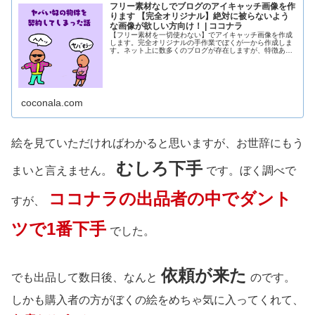
フリー素材なしでブログのアイキャッチ画像を作
ります 【完全オリジナル】絶対に被らないよう
な画像が欲しい方向け！ | ココナラ
【フリー素材を一切使わない】でアイキャッチ画像を作成
します。完全オリジナルの手作業でぼくが一から作成しま
す。ネット上に数多くのブログが存在しますが、特徴ある
アイ...
coconala.com
絵を見ていただければわかると思いますが、お世辞にもう
むしろ下手
まいと言えません。
です。ぼく調べで
ココナラの出品者の中でダント
すが、
ツで1番下手
でした。
依頼が来た
でも出品して数日後、なんと
のです。
しかも購入者の方がぼくの絵をめちゃ気に入ってくれて、